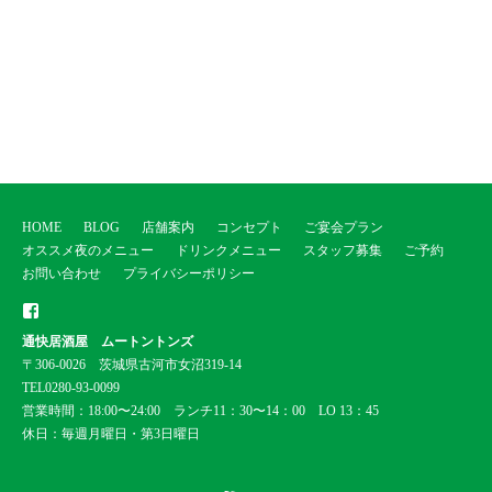
HOME
BLOG
店舗案内
コンセプト
ご宴会プラン
オススメ夜のメニュー
ドリンクメニュー
スタッフ募集
ご予約
お問い合わせ
プライバシーポリシー
通快居酒屋 ムートントンズ
fa
〒306-0026 茨城県古河市女沼319-14
ce
TEL0280-93-0099
bo
営業時間：18:00〜24:00 ランチ11：30〜14：00 LO 13：45
ok
休日：毎週月曜日・第3日曜日